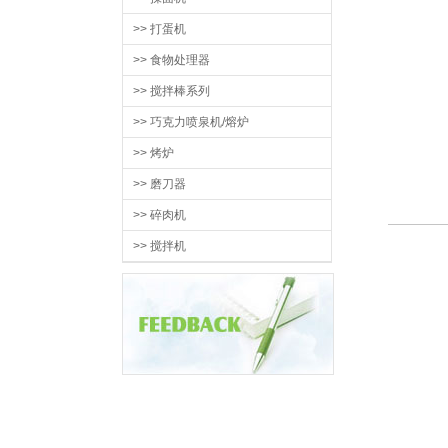
>> 打蛋机
>> 食物处理器
>> 搅拌棒系列
>> 巧克力喷泉机/熔炉
>> 烤炉
>> 磨刀器
>> 碎肉机
>> 搅拌机