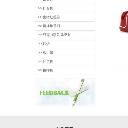
>> 打蛋机
>> 食物处理器
>> 搅拌棒系列
>> 巧克力喷泉机/熔炉
>> 烤炉
>> 磨刀器
>> 碎肉机
>> 搅拌机