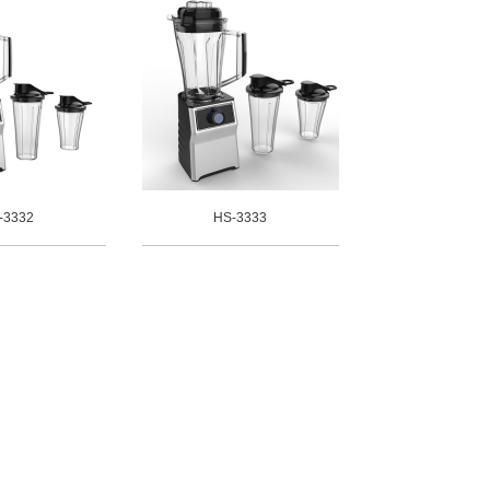
-3332
HS-3333