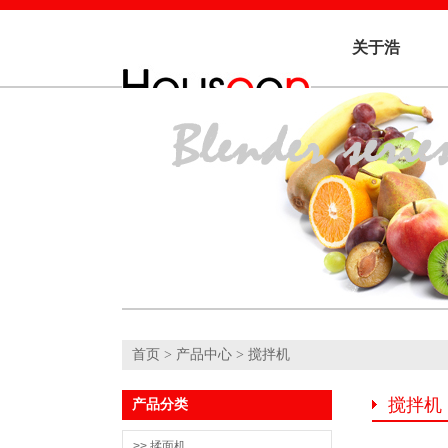
关于浩
信
首页
>
产品中心
> 搅拌机
搅拌机
产品分类
>> 揉面机